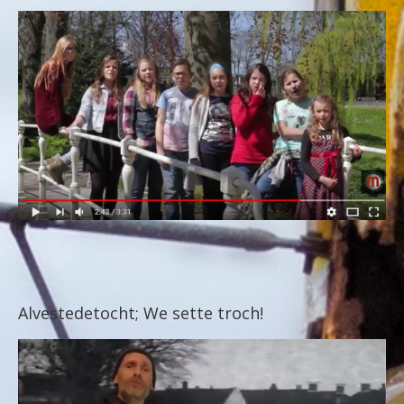
Alvestedetocht; We sette troch!